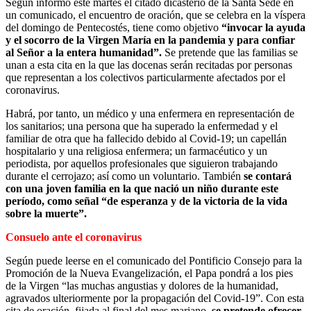
Según informó este martes el citado dicasterio de la Santa Sede en
un comunicado, el encuentro de oración, que se celebra en la víspera
del domingo de Pentecostés, tiene como objetivo
“invocar la ayuda
y el socorro de la Virgen María en la pandemia y para confiar
al Señor a la entera humanidad”.
Se pretende que las familias se
unan a esta cita en la que las docenas serán recitadas por personas
que representan a los colectivos particularmente afectados por el
coronavirus.
Habrá, por tanto, un médico y una enfermera en representación de
los sanitarios; una persona que ha superado la enfermedad y el
familiar de otra que ha fallecido debido al Covid-19; un capellán
hospitalario y una religiosa enfermera; un farmacéutico y un
periodista, por aquellos profesionales que siguieron trabajando
durante el cerrojazo; así como un voluntario. También
se contará
con una joven familia en la que nació un niño durante este
período, como señal “de esperanza y de la victoria de la vida
sobre la muerte”.
Consuelo ante el coronavirus
Según puede leerse en el comunicado del Pontificio Consejo para la
Promoción de la Nueva Evangelización, el Papa pondrá a los pies
de la Virgen “las muchas angustias y dolores de la humanidad,
agravados ulteriormente por la propagación del Covid-19”. Con esta
cita de oración, fijada al final del mes mariano,
se pretende ofrecer