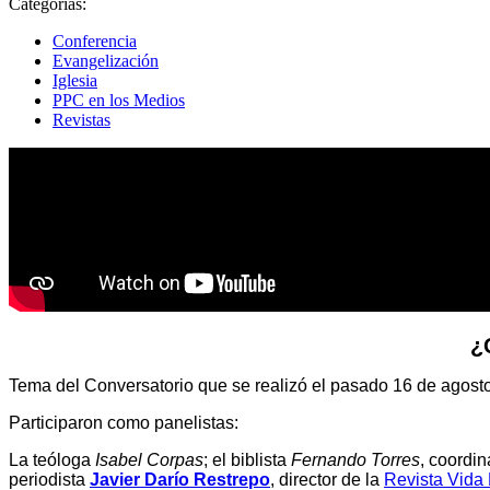
Categorías:
Conferencia
Evangelización
Iglesia
PPC en los Medios
Revistas
¿
Tema del Conversatorio que se realizó el pasado 16 de agos
Participaron como panelistas:
La teóloga
Isabel Corpas
; el biblista
Fernando Torres
, coordin
periodista
Javier Darío Restrepo
, director de la
Revista Vida