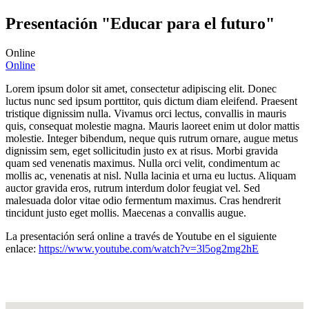
Presentación "Educar para el futuro"
Online
Online
Lorem ipsum dolor sit amet, consectetur adipiscing elit. Donec
luctus nunc sed ipsum porttitor, quis dictum diam eleifend. Praesent
tristique dignissim nulla. Vivamus orci lectus, convallis in mauris
quis, consequat molestie magna. Mauris laoreet enim ut dolor mattis
molestie. Integer bibendum, neque quis rutrum ornare, augue metus
dignissim sem, eget sollicitudin justo ex at risus. Morbi gravida
quam sed venenatis maximus. Nulla orci velit, condimentum ac
mollis ac, venenatis at nisl. Nulla lacinia et urna eu luctus. Aliquam
auctor gravida eros, rutrum interdum dolor feugiat vel. Sed
malesuada dolor vitae odio fermentum maximus. Cras hendrerit
tincidunt justo eget mollis. Maecenas a convallis augue.
La presentación será online a través de Youtube en el siguiente
enlace:
https://www.youtube.com/watch?v=3l5og2mg2hE