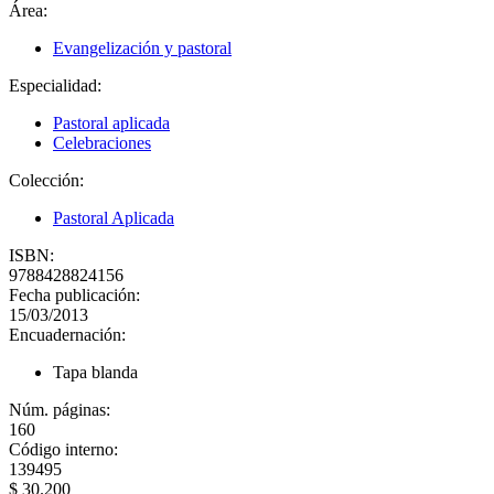
Área:
Evangelización y pastoral
Especialidad:
Pastoral aplicada
Celebraciones
Colección:
Pastoral Aplicada
ISBN:
9788428824156
Fecha publicación:
15/03/2013
Encuadernación:
Tapa blanda
Núm. páginas:
160
Código interno:
139495
$ 30.200