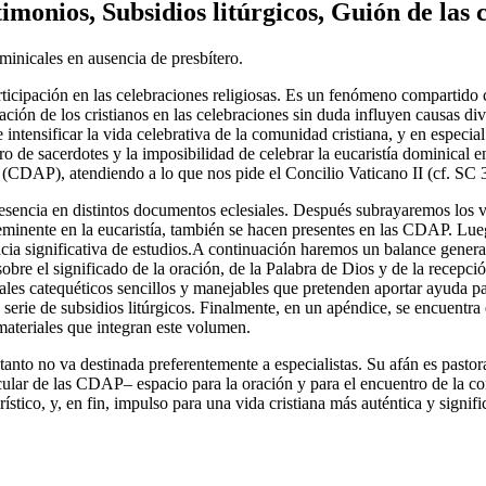
imonios, Subsidios litúrgicos, Guión de las 
minicales en ausencia de presbítero.
icipación en las celebraciones religiosas. Es un fenómeno compartido 
pación de los cristianos en las celebraciones sin duda influyen causas di
e intensificar la vida celebrativa de la comunidad cristiana, y en especi
 de sacerdotes y la imposibilidad de celebrar la eucaristía dominical e
(CDAP), atendiendo a lo que nos pide el Concilio Vaticano II (cf. SC 3
esencia en distintos documentos eclesiales. Después subrayaremos los v
 eminente en la eucaristía, también se hacen presentes en las CDAP. Lue
 significativa de estudios.A continuación haremos un balance general, a
sobre el significado de la oración, de la Palabra de Dios y de la recepc
les catequéticos sencillos y manejables que pretenden aportar ayuda para
rie de subsidios litúrgicos. Finalmente, en un apéndice, se encuentra e
materiales que integran este volumen.
tanto no va destinada preferentemente a especialistas. Su afán es pastora
cular de las CDAP– espacio para la oración y para el encuentro de la co
tico, y, en fin, impulso para una vida cristiana más auténtica y signific