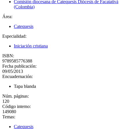
Comisión diocesana de Catequesis Diócesis de Facatativá
(Colombia)
Área:
Catequesis
Especialidad:
Iniciación cristiana
ISBN:
9789585776388
Fecha publicación:
09/05/2013
Encuadernación:
Tapa blanda
Núm. páginas:
120
Código interno:
149080
Temas:
Catequesis