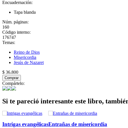
Encuadernación:
Tapa blanda
Núm. páginas:
160
Código interno:
176747
Temas:
Reino de Dios
Misericordia
Jesús de Nazaret
$ 36.800
Comprar
Compártelo:
Si te pareció interesante este libro, tambié
Intrigas evangélicas
Entrañas de misericordia