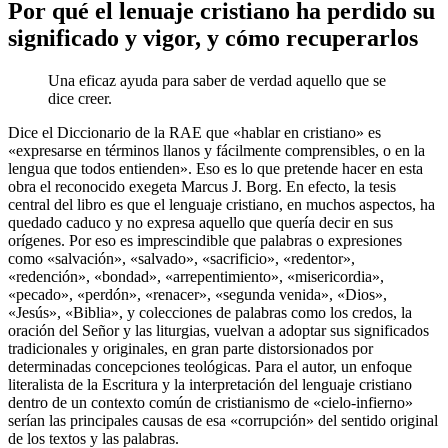
Por qué el lenuaje cristiano ha perdido su
significado y vigor, y cómo recuperarlos
Una eficaz ayuda para saber de verdad aquello que se
dice creer.
Dice el Diccionario de la RAE que «hablar en cristiano» es
«expresarse en términos llanos y fácilmente comprensibles, o en la
lengua que todos entienden». Eso es lo que pretende hacer en esta
obra el reconocido exegeta Marcus J. Borg. En efecto, la tesis
central del libro es que el lenguaje cristiano, en muchos aspectos, ha
quedado caduco y no expresa aquello que quería decir en sus
orígenes. Por eso es imprescindible que palabras o expresiones
como «salvación», «salvado», «sacrificio», «redentor»,
«redención», «bondad», «arrepentimiento», «misericordia»,
«pecado», «perdón», «renacer», «segunda venida», «Dios»,
«Jesús», «Biblia», y colecciones de palabras como los credos, la
oración del Señor y las liturgias, vuelvan a adoptar sus significados
tradicionales y originales, en gran parte distorsionados por
determinadas concepciones teológicas. Para el autor, un enfoque
literalista de la Escritura y la interpretación del lenguaje cristiano
dentro de un contexto común de cristianismo de «cielo-infierno»
serían las principales causas de esa «corrupción» del sentido original
de los textos y las palabras.