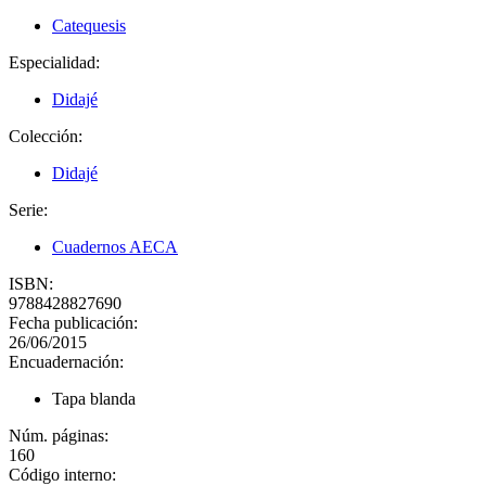
Catequesis
Especialidad:
Didajé
Colección:
Didajé
Serie:
Cuadernos AECA
ISBN:
9788428827690
Fecha publicación:
26/06/2015
Encuadernación:
Tapa blanda
Núm. páginas:
160
Código interno: