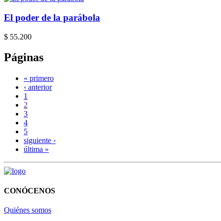
El poder de la parábola
$ 55.200
Páginas
« primero
‹ anterior
1
2
3
4
5
siguiente ›
última »
CONÓCENOS
Quiénes somos